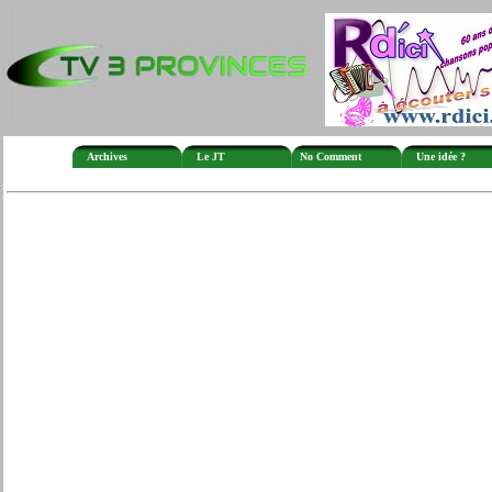
Archives
Le JT
No Comment
Une idée ?