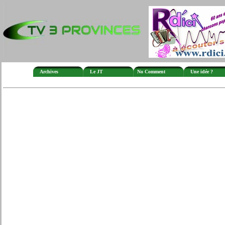
Archives
Le JT
No Comment
Une idée ?