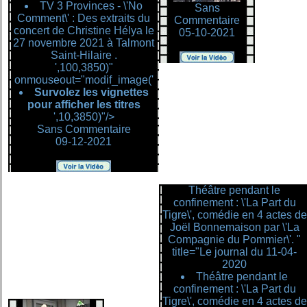
TV 3 Provinces - \'No
Sans
Comment\' : Des extraits du
Commentaire
concert de Christine Hélya le
05-10-2021
27 novembre 2021 à Talmont
Saint-Hilaire .
',100,3850)"
onmouseout="modif_image('
Survolez les vignettes
pour afficher les titres
',10,3850)"/>
Sans Commentaire
09-12-2021
Théâtre pendant le
confinement : \'La Part du
Tigre\', comédie en 4 actes de
Joël Bonnemaison par \'La
Compagnie du Pommier\'. "
title="Le journal du 11-04-
2020
Théâtre pendant le
confinement : \'La Part du
Tigre\', comédie en 4 actes de