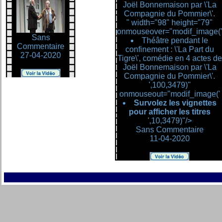
Joël Bonnemaison par \'La
Compagnie du Pommier\'.
" width="98" height="79"
onmouseover="modif_image('
Sans
Théâtre pendant le
Commentaire
confinement : \'La Part du
27-04-2020
Tigre\', comédie en 4 actes de
Joël Bonnemaison par \'La
Compagnie du Pommier\'.
',100,3479)"
onmouseout="modif_image('
Survolez les vignettes
pour afficher les titres
',10,3479)"/>
Sans Commentaire
11-04-2020