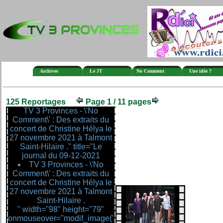
Archives
Le JT
No Comment
Une idée ?
125 Reportages
Page 1 / 11 pages
TV 3 Provinces - \'No
Comment\' : Des extraits du
concert de Christine Hélya le
27 novembre 2021 à Talmont
Saint-Hilaire ." title="Le
journal du 09-12-2021
TV 3 Provinces - \'No
Comment\' : Des extraits du
concert de Christine Hélya le
27 novembre 2021 à Talmont
Saint-Hilaire .
" width="98" height="79"
onmouseover="modif_image('