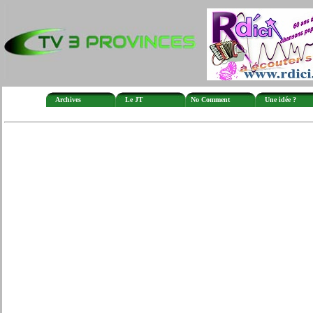
Archives
Le JT
No Comment
Une idée ?