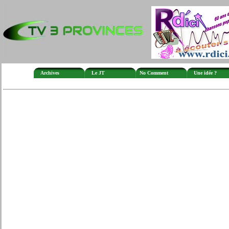
Archives
Le JT
No Comment
Une idée ?