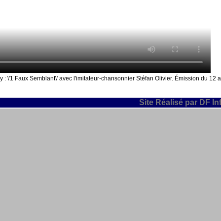
: \'1 Faux Semblant\' avec l'imitateur-chansonnier Stéfan Olivier. Émission du 12 av
Site Réalisé par DF In