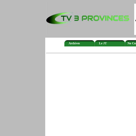
Archives
Le JT
No Co